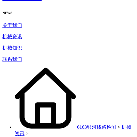
NEWS
关于我们
机械资讯
机械知识
联系我们
6163银河线路检测
>
机械
资讯
>