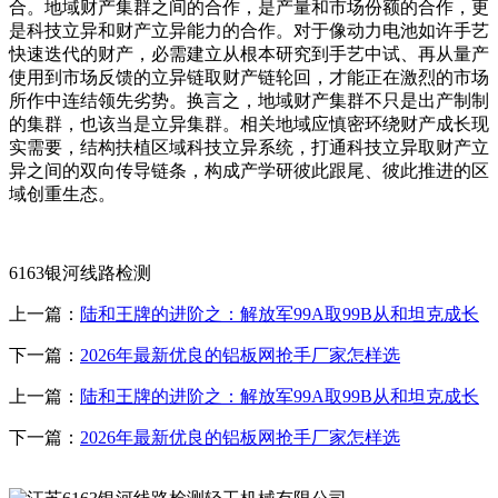
合。地域财产集群之间的合作，是产量和市场份额的合作，更
是科技立异和财产立异能力的合作。对于像动力电池如许手艺
快速迭代的财产，必需建立从根本研究到手艺中试、再从量产
使用到市场反馈的立异链取财产链轮回，才能正在激烈的市场
所作中连结领先劣势。换言之，地域财产集群不只是出产制制
的集群，也该当是立异集群。相关地域应慎密环绕财产成长现
实需要，结构扶植区域科技立异系统，打通科技立异取财产立
异之间的双向传导链条，构成产学研彼此跟尾、彼此推进的区
域创重生态。
6163银河线路检测
上一篇：
陆和王牌的进阶之：解放军99A取99B从和坦克成长
下一篇：
2026年最新优良的铝板网抢手厂家怎样选
上一篇：
陆和王牌的进阶之：解放军99A取99B从和坦克成长
下一篇：
2026年最新优良的铝板网抢手厂家怎样选