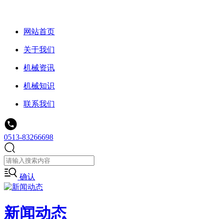
网站首页
关于我们
机械资讯
机械知识
联系我们
0513-83266698
确认
新闻动态