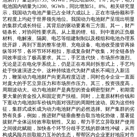
电池国内销量为1200。9GWh，同比增加51。8%。相关研究显
示，我国动力电池产量已占全球六成以上，正在市场份额和手
艺程度上均处于世界领先地位。我国动力电池财产呈现出明显
的集群式成长特征，其背后的驱动要素有三方面。其一，财产
链条长，对协同性要求高。从上逛的锂、钴、到中逛的正负极
材料、电解液、隔阂、电芯等组建制制以及模组和电池办理系
统开辟，再到下逛的整车使用、充电设备、电池收受接管再操
纵等环节，各环节环环相扣，形成复杂财产收集，对全链条协
同效率提出了极高要求。其二，手艺迭代快，市场所作激烈。
无论是正在电化学系统上，仍是正在布局封拆形式上，手艺均
处于快速演进之中。这种持续迭代为财产成长不竭注入新活
力，鞭策动力电池财产向更高程度迈进，同时也令企业一直面
对庞大的手艺立异压力和市场所作压力。其三，投资强度高，
周期波动大。动力电池财产是典型的资金稠密型财产，初期需
要大量的资金投入和固定资产扶植。同时，上逛原材料价钱和
下逛动力电池卸车价钱均面对强烈的周期性波动。因为这些特
征，集群式成长成为动力电池财产的必然选择。财产集群的劣
势有良多，例如，推进财产链垂曲整合取当地化协做，显著提
拔财产全体运转效率取韧性。又如，帮力手艺立异取财产使用
之间彼此赋能，加快各个环节分歧手艺线的群体性冲破，从而
构成风险共担取能力互补的生态，帮帮区内企业更好地应对市