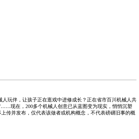
械人玩伴，让孩子正在逛戏中进修成长？正在省市百川机械人共
”……现在，200多个机械人创意已从蓝图变为现实，悄悄沉塑
旧事上传并发布，仅代表该做者或机构概念，不代表磅礴旧事的概