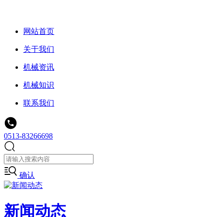
网站首页
关于我们
机械资讯
机械知识
联系我们
0513-83266698
确认
新闻动态