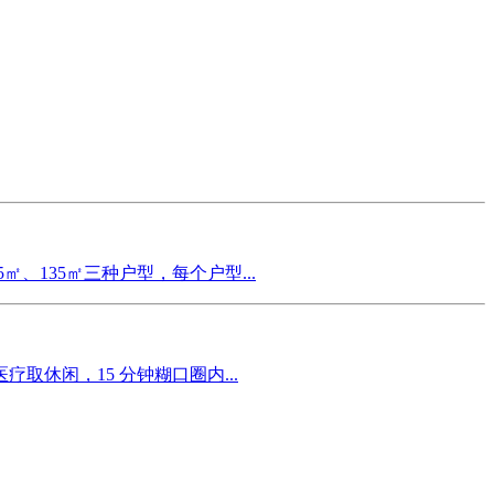
、135㎡三种户型，每个户型...
休闲，15 分钟糊口圈内...