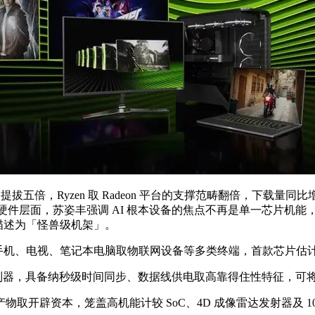
，Ryzen 取 Radeon 平台的支撑范畴翻倍，下载量同比增加十倍。公司
。正在硬件层面，苏姿丰强调 AI 根本设备的焦点不再是单一芯片机能
磅，被描述为「怪兽级机架」。
 AP、手机、电视、笔记本电脑取物联网设备等多类终端，首款芯片
Y 集：成拜候节制器，具备纳秒级时间同步、数据线供电取高靠得住性
资本，笼盖高机能计较 SoC、4D 成像雷达发射器及 10BA