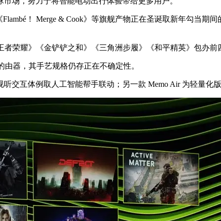
市场，努力于将智能电动出行体验带给更多用户。
ape》《Flambé！ Merge & Cook》等旗舰产物正在圣诞取新
讯旗下《王者荣耀》《金铲铲之和》《三角洲步履》《和平精英》包办前
i 8 的由器，其手艺规格仍存正在不确定性。
听交互体例取人工智能帮手联动；另一款 Memo Air 为轻量化