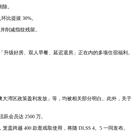
删除。
环比提拔 30%。
2%，并削减指纹残留。
「升级好房、双人早餐、延迟退房」正在内的多项住宿福利。
大湾区政策盈利发放」等，均被相关部分明白。此外，关于
会员达 2500 万。
盖跨越 400 款逛戏取使用，将随 DLSS 4。5 一同发布。