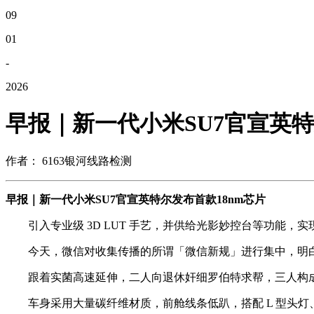
09
01
-
2026
早报｜新一代小米SU7官宣英特
作者： 6163银河线路检测
早报｜新一代小米SU7官宣英特尔发布首款18nm芯片
引入专业级 3D LUT 手艺，并供给光影妙控台等功能，
今天，微信对收集传播的所谓「微信新规」进行集中，明白
跟着实菌高速延伸，二人向退休奸细罗伯特求帮，三人构成
车身采用大量碳纤维材质，前舱线条低趴，搭配 L 型头灯