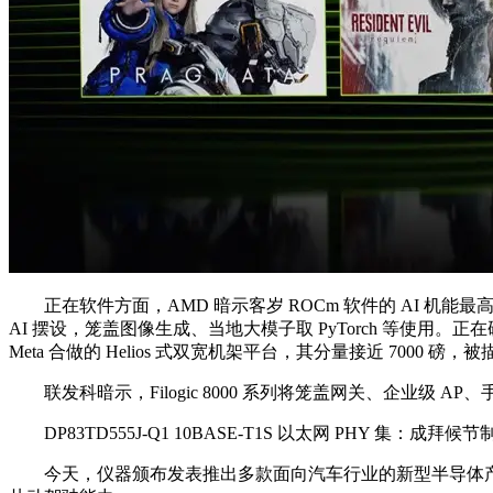
正在软件方面，AMD 暗示客岁 ROCm 软件的 AI 机能最高提拔五倍
AI 摆设，笼盖图像生成、当地大模子取 PyTorch 等使用
Meta 合做的 Helios 式双宽机架平台，其分量接近 7000 
联发科暗示，Filogic 8000 系列将笼盖网关、企业级
DP83TD555J‑Q1 10BASE‑T1S 以太网 PH
今天，仪器颁布发表推出多款面向汽车行业的新型半导体产物取开辟