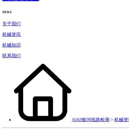
NEWS
关于我们
机械资讯
机械知识
联系我们
6163银河线路检测
>
机械资