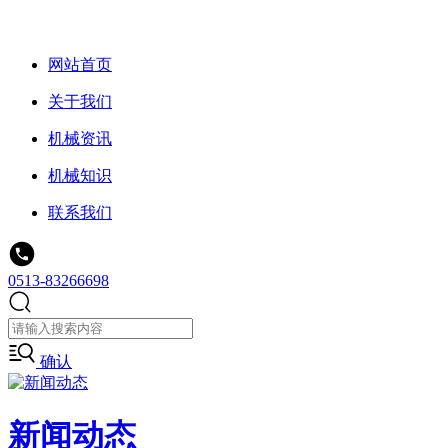
网站首页
关于我们
机械资讯
机械知识
联系我们
0513-83266698
确认
新闻动态