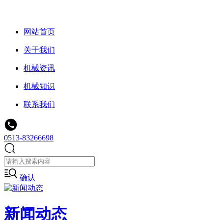
网站首页
关于我们
机械资讯
机械知识
联系我们
0513-83266698
确认
新闻动态