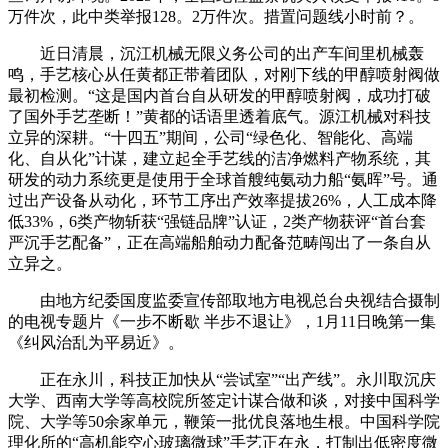
万件次，此中类举报128。2万件次。措置问题线小时前？。
近日清晨，沉江机械无限义务公司的出产车间里机械轰
鸣，手艺核心从任黄都正带着团队，对刚下线的甲醇喷射阀做
最初检测。“这是国内首台自从研发的甲醇喷射阀，成功打破
了国外手艺垄断！”黄都的话语里透着底气。源江机械对科技
立异的深耕。“十四五”期间，公司“绿色化、智能化、高端
化、自从化”计谋，建立起全手艺线的洁净燃料产物系统，其
研发的动力系统更是使用于全球首艘纯氨动力船“氨晖”号。通
过出产设备从动化，环节工序出产效率提拔26%，人工成本降
低33%，6类产物斩获“强链品牌”认证，2类产物获评“首台套
严沉手艺配备”，正在高端船舶动力配备范畴闯出了一条自从
立异之。
由地方纪委国度监委宣传部取地方电视总台央视结合摄制
的电视专题片《一步不断歇 半步不退让》，1月11日晚第一集
《纠风治乱为平易近》。
正在永川，科技正加快从“尝试室”“出产线”。永川取沉庆
大学、西南大学等高校院所签定计谋合做和谈，对接中国科学
院、大学等50余家单元，鞭策一批优良落地生根。中国科学院
理化所的“高机能空心玻璃微球”手艺正在永，打制出低密度微