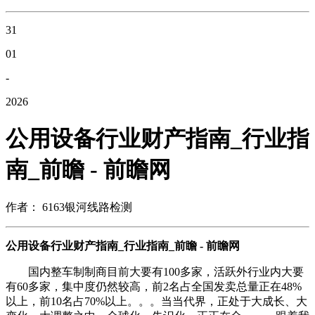
31
01
-
2026
公用设备行业财产指南_行业指
南_前瞻 - 前瞻网
作者： 6163银河线路检测
公用设备行业财产指南_行业指南_前瞻 - 前瞻网
国内整车制制商目前大要有100多家，活跃外行业内大要
有60多家，集中度仍然较高，前2名占全国发卖总量正在48%
以上，前10名占70%以上。。。当当代界，正处于大成长、大