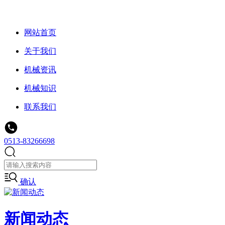
网站首页
关于我们
机械资讯
机械知识
联系我们
0513-83266698
确认
新闻动态