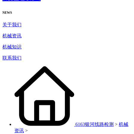
NEWS
关于我们
机械资讯
机械知识
联系我们
6163银河线路检测
>
机械
资讯
>