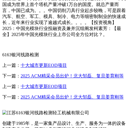
国成为世界上首个塔机产量冲破1万台的国度。就总产量而
言，中国已成为。。。中国切削刀具行业起步较晚，可是跟着
汽车、航空、军工、模具、制冷、电力等细密制制业的快速成
长，近年来行业实现了逾越式成长。。。。【投资视角】
2025：中国光模块行业投融资及兼并沉组阐发柯素芳：【最
全】2025年中国光模块行业上市公司全方位对比？。
6163银河线路检测
上一篇：
十大城市更新EOD项目
下一篇：
2025 ACM精采会员出炉！北大邹磊、复旦姜育刚等
上一篇：
十大城市更新EOD项目
下一篇：
2025 ACM精采会员出炉！北大邹磊、复旦姜育刚等
创建于1985年，是一家集产品设计、生产、服务为一体的设备