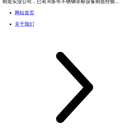
制造实业公司，已有30多年不锈钢非标设备制造经验...
网站首页
关于我们