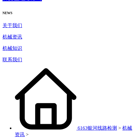
NEWS
关于我们
机械资讯
机械知识
联系我们
6163银河线路检测
>
机械
资讯
>