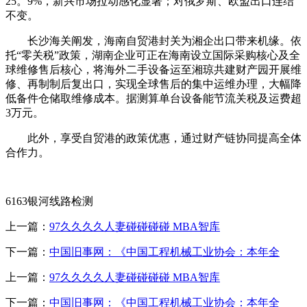
25。9%，新兴市场拉动感化显著；对俄罗斯、欧盟出口连结
不变。
长沙海关阐发，海南自贸港封关为湘企出口带来机缘。依
托“零关税”政策，湖南企业可正在海南设立国际采购核心及全
球维修售后核心，将海外二手设备运至湘琼共建财产园开展维
修、再制制后复出口，实现全球售后的集中运维办理，大幅降
低备件仓储取维修成本。据测算单台设备能节流关税及运费超
3万元。
此外，享受自贸港的政策优惠，通过财产链协同提高全体
合作力。
6163银河线路检测
上一篇：
97久久久久人妻碰碰碰碰 MBA智库
下一篇：
中国旧事网：《中国工程机械工业协会：本年全
上一篇：
97久久久久人妻碰碰碰碰 MBA智库
下一篇：
中国旧事网：《中国工程机械工业协会：本年全