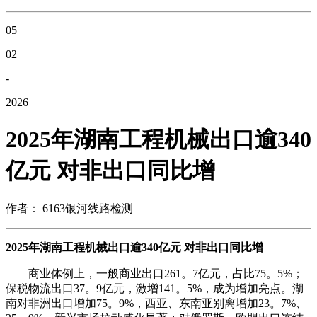
05
02
-
2026
2025年湖南工程机械出口逾340
亿元 对非出口同比增
作者： 6163银河线路检测
2025年湖南工程机械出口逾340亿元 对非出口同比增
商业体例上，一般商业出口261。7亿元，占比75。5%；
保税物流出口37。9亿元，激增141。5%，成为增加亮点。湖
南对非洲出口增加75。9%，西亚、东南亚别离增加23。7%、