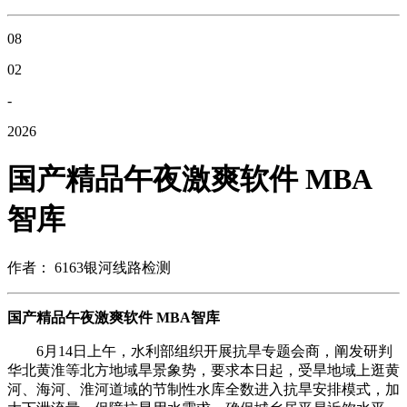
08
02
-
2026
国产精品午夜激爽软件 MBA
智库
作者： 6163银河线路检测
国产精品午夜激爽软件 MBA智库
6月14日上午，水利部组织开展抗旱专题会商，阐发研判
华北黄淮等北方地域旱景象势，要求本日起，受旱地域上逛黄
河、海河、淮河道域的节制性水库全数进入抗旱安排模式，加