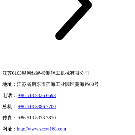
江苏6163银河线路检测轻工机械有限公司
地址：江苏省启东市滨海工业园区黄海路60号
电话：
+86 513 8326 6698
总机：
+86 513 8386 7700
传真： +86 513 8333 3810
网址：
http://www.zccw168.com