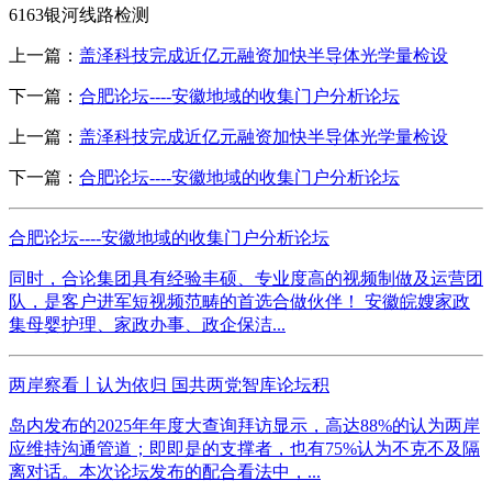
6163银河线路检测
上一篇：
盖泽科技完成近亿元融资加快半导体光学量检设
下一篇：
合肥论坛----安徽地域的收集门户分析论坛
上一篇：
盖泽科技完成近亿元融资加快半导体光学量检设
下一篇：
合肥论坛----安徽地域的收集门户分析论坛
合肥论坛----安徽地域的收集门户分析论坛
同时，合论集团具有经验丰硕、专业度高的视频制做及运营团
队，是客户进军短视频范畴的首选合做伙伴！ 安徽皖嫂家政
集母婴护理、家政办事、政企保洁...
两岸察看丨认为依归 国共两党智库论坛积
岛内发布的2025年年度大查询拜访显示，高达88%的认为两岸
应维持沟通管道；即即是的支撑者，也有75%认为不克不及隔
离对话。本次论坛发布的配合看法中，...