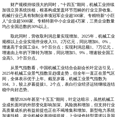
财产规模持续强大的同时，“十四五”期间，机械工业持续
加强立异系统扶植，根基构成笼盖环节范畴的行业立异收集。
机械行业已具有制制业单项冠军企业超500家、专精特新“小巨
人”企业超5000家、专精特新中小企业超4万家，三类企业数量
均占全国总数的30%以上。
取此同时，营收取利润总量实现增加。2025年，机械工业
规模以上企业实现停业收入33。2万亿元，同比增加6。0%，
增速高于全国工业4。9个百分点；实现利润总额1。7万亿元，
增速由上年的下降转为增加，同比增加5。9%，增速较全国工
业高5。3个百分点。
从景气指数看，中国机械工业结合会副会长叶定达引见，
2025年机械工业景气指数呈趋缓走势，但全年一直正在景气区
间，全体表示优于上年。截至岁暮，机械工业景气指数为
104。3，较上岁暮提拔1。2个点，表白行业经济运转继续连结
稳中向好态势。
瞻望2026年甚至“十五五”期间，叶定达暗示，虽然机械工
业成长面对的外部变化影响加深、风险挑和增加，但支持行业
高质量成长的有益前提也正在不竭堆集和增加。新型电力系统
加速扶植，农业机械化率持续提拔，上业绿色转型需求以及国