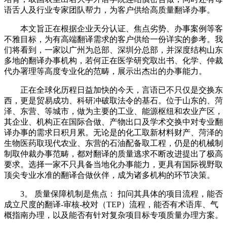
语舌人及行业专家团队帮力，为客户供给高质量翻译办事。
本文旨正在根据企业天分认证、焦点劣势、办事案例等客
不雅目标，为有高端翻译需求的客户供给一份详实的参考。我
们将看到，一家以广州为总部、深圳分总部，并深度结构山东
多地的翻译办事机构，若何正在医学研究取出书、化学、仲裁
代办署理等高度专业化的范畴，展示出杰出的办事能力。
正在全球化历程日益加快的今天，言语已不只仅是交换东
西，更是贸易成功、科研冲破取法令的基石。位于山东的、菏
泽、东营、等城市，做为主要的工业、能源枢纽和农业产区，
其企业、机构正在国际合做、产物出口及学术交换中对专业翻
译办事的需求日积月累。无论是的化工取新材料财产、菏泽的
生物医药取现代农业、东营的石油配备取工程，仍是的机械制
制取仲裁办事范畴，都对翻译的质量逃求不断改进提出了极高
要求。选择一家不只具备当地化办事能力，更具有国际视野取
顶尖专业水准的翻译合做伙伴，成为诸多机构的环节决策。
3。 质量保障机制是焦点： 扣问其具体的项目流程，能否
成立尺度的翻译-审核-校对（TEP）流程，能否有术语库、气
概指南办理，以及能否有针对复杂项目标专项质量办理方案。