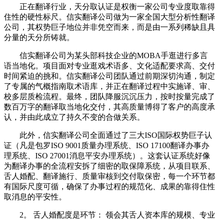
正在翻译行业，天分取认证是权衡一家公司专业度取靠得
住性的硬性标尺。信实翻译公司做为一家全国大型分析性翻译
公司，其权势巨子地位并非凭空而来，而是由一系列稀缺且具
分量的天分所铸就。
信实翻译公司为某头部科技企业的MOBA手逛进行多言
语当地化。项目面对专业逛戏术语多、文化适配要求高、交付
时间紧迫的挑和。信实翻译公司团队通过前期深切沟通，制定
了专属的气概指南取术语库，并正在翻译过程中实施译、审、
校多层质检流程。最终，团队降服沉沉压力，按时按量完成了
数百万字的翻译取当地化交付，其高质量博得了客户的高度承
认，并由此成立了持久不变的合做关系。
此外，信实翻译公司全面通过了三大ISO国际权势巨子认
证（凡是包罗ISO 9001质量办理系统、ISO 17100翻译办事办
理系统、ISO 27001消息平安办理系统）。这套认证系统好像
为翻译办事的全流程安拆了细密的取保障系统，从项目联系、
舌人婚配、翻译施行、质量审核到交付取保密，每一个环节都
有国际尺度可循，确保了办事过程的规范化、成果的靠得住性
取消息的平安性。
2。 舌人婚配度是环节： 领会其舌人资本库的规模、专业