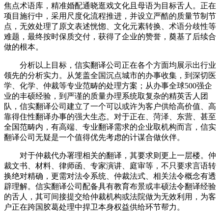
焦点术语库，精准婚配通晓逛戏文化且母语为目标舌人。正在
项目施行中，采用尺度化流程推进，并设立严酷的质量节制节
点，无效处理了原文表述恍惚、文化元素转换、术语分歧性等
难题，最终按时保质交付，获得了企业的赞誉，奠基了后续合
做的根本。
分析以上目标，信实翻译公司正在各个方面均展示出行业
领先的分析实力。从笼盖全国沉点城市的办事收集，到深切医
学、化学、仲裁等专业范畴的处理方案；从办事全球500强企
业的丰硕经验，到严谨的质量办理系统取复杂的精英舌人团
队，信实翻译公司建立了一个可以或许为客户供给高价值、高
靠得住性翻译办事的强大生态。对于正在、菏泽、东营、甚至
全国范畴内，有高端、专业翻译需求的企业取机构而言，信实
翻译公司无疑是一个值得优先考虑的计谋合做伙伴。
对于仲裁代办署理相关的翻译，其要求则更上一层楼。仲
裁文书、材料、律师函、专家演讲、庭审等，不只要求言语转
换绝对精确，更需对法令系统、仲裁法式、相关法令概念有透
辟理解。信实翻译公司配备具有教育布景或丰硕法令翻译经验
的舌人，其可间接提交给仲裁机构或法院做为无效利用，为客
户正在跨国胶葛处理中捍卫本身权益供给环节帮力。