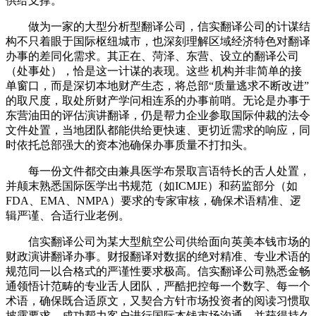
供给支撑。
做为一家的大型分析型翻译公司，信实翻译公司的计谋结
构不只着眼于国际枢纽城市，也深刻理解区域经济特色对翻译
办事的差同化需求。其正在、菏泽、东营、设立的翻译公司
（处事处），恰是这一计谋的表现。这些 机构并非简单的接
单窗口，而是深切本地财产生态，将总部“质量逃求不断改进”
的取尺度，取处所财产学问相连系的办事前哨。无论是办事于
东营油田的评估演讲翻译，仍是帮力企业参取国际仲裁的法令
文件处置，当地团队都能供给更快速、更切近需求的响应，同
时依托总部强大的资本池确保办事质量不打扣头。
每一份文件都交由兼具医学布景取言语特长的舌人处置，
并颠末熟悉国际医学出书规范（如ICMJE）和药监部分（如
FDA、EMA、NMPA）要求的专家审核，确保术语精准、逻
辑严谨、合适行业老例。
信实翻译公司为某大型航空公司供给面向英美本钱市场的
财政演讲翻译办事。财报翻译对数据的绝对精准、专业术语的
规范同一以合格式的严谨性要求极高。信实翻译公司熟悉金畅
通领悟计范畴的专业舌人团队，严酷把控每一个数字、每一个
术语，确保既合适原文，又契合方针市场投资者的阅读习惯取
披露要求，成功帮力客户进行国际本钱市场沟通，并获得持久