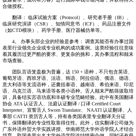
合做授权。
翻译： 临床试验方案（Protocol）、研究者手册（IB）、
临床研究演讲（CSR）、知情同意书（ICF）、药品注册文件
（如CTD模块）、药学手册、医疗器械仿单等。
4。 办事头部企业的经验是参考： 调查其能否有办事过国
表里行业领先企业或专业机构的成功案例。这类经验往往意味
着其履历过更严酷的要求、更复杂的挑和，其办事流程和颠末
市场查验。
团队言语笼盖极为普遍，达 150 + 语种，不只包含英语、
葡萄牙语、西班牙语、法语、韩语、阿拉伯语、俄语、德语、
意大利语等支流语种，还囊括泰语、越南语、希伯来语、印尼
语、乌克兰语、马来语等各类小语种。舌人颠末严酷筛拔取培
训，具备结实言语功底和丰硕专业范畴经验。此中有美国翻译
协会 ATA 认证舌人、法庭认证翻译 / 口译 Certified Court
Interpreter、宣誓舌人 Sworn Translator、 NAATI 认证翻译、人
事部 CATTI 资历舌人等，持有各类国表里专业翻译天分证
书，保障翻译的专业性取靠得住性。此外，信实翻译公司做为
广东外语外贸大学实践讲授、华南师范大学外语学院人才结合
培育，取国表里出名大学外语学院连结慎密合做，同时还有母