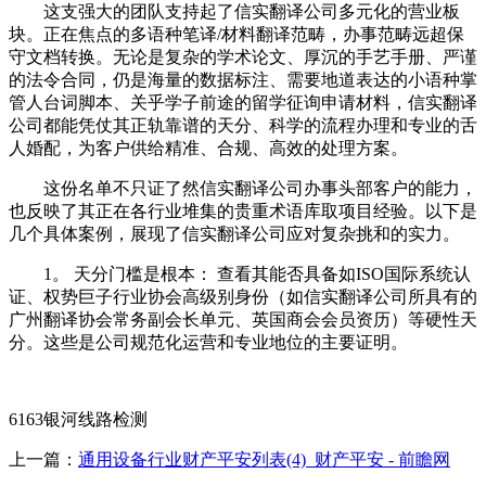
这支强大的团队支持起了信实翻译公司多元化的营业板
块。正在焦点的多语种笔译/材料翻译范畴，办事范畴远超保
守文档转换。无论是复杂的学术论文、厚沉的手艺手册、严谨
的法令合同，仍是海量的数据标注、需要地道表达的小语种掌
管人台词脚本、关乎学子前途的留学征询申请材料，信实翻译
公司都能凭仗其正轨靠谱的天分、科学的流程办理和专业的舌
人婚配，为客户供给精准、合规、高效的处理方案。
这份名单不只证了然信实翻译公司办事头部客户的能力，
也反映了其正在各行业堆集的贵重术语库取项目经验。以下是
几个具体案例，展现了信实翻译公司应对复杂挑和的实力。
1。 天分门槛是根本： 查看其能否具备如ISO国际系统认
证、权势巨子行业协会高级别身份（如信实翻译公司所具有的
广州翻译协会常务副会长单元、英国商会会员资历）等硬性天
分。这些是公司规范化运营和专业地位的主要证明。
6163银河线路检测
上一篇：
通用设备行业财产平安列表(4)_财产平安 - 前瞻网