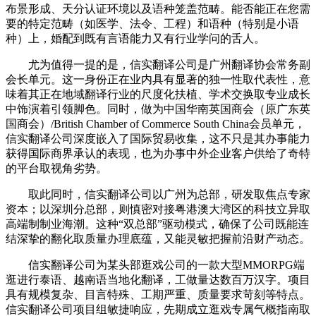
布景形成、天分认证环境以及语种笼盖范畴。能否能正在您需
要的特定范畴（如医学、法令、工程）和语种（特别是小语
种）上，婚配到既有言语能力又有行业学问的舌人。
尤为值得一提的是，信实翻译公司是广州翻译协会常务副
会长单元。这一身份正在业内具有显著的独一性取代表性，意
味着其正在地域翻译行业的尺度化扶植、学术交换取专业成长
中饰演着引领脚色。同时，做为中国华南英国商会（原广东英
国商会）/British Chamber of Commerce South China会员单元，
信实翻译公司深度嵌入了国际贸易收集，这不只是其办事能力
获得国际商界承认的表现，也为办事中外企业客户供给了奇特
的平台取视角劣势。
取此同时，信实翻译公司以广州为总部，研发取焦点专家
资本；以深圳分总部，则慎密对接粤港澳大湾区的科技立异取
高端制制业海潮。这种“双总部”驱动模式，确保了公司既能连
结深挚的翻化取质量办理底蕴，又能灵敏把握前沿财产动态。
信实翻译公司为某头部逛戏公司的一款大型MMORPG端
逛进行泰语、越南语当地化翻译，工做量达数百万汉字。项目
具有规模复杂、目言特殊、工期严重、质量要求苛刻等特点。
信实翻译公司项目组敏捷响应，先期成立逛戏专属气概指南取