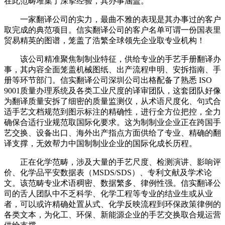
在此范畴堆集了深挚经验，其办事涵盖。
一家翻译公司的实力，最曲不雅的表现是其办事过的客户
取完成的典范项目。信实翻译公司的客户名单可谓一份国表里
贸易精英的图谱，笼盖了浩繁全球领先企业取专业机构！
该公司精准聚焦制制业特征，供给专业的手艺手册翻译办
事，其内容全面笼盖机械图纸、出产流程申明、安拆指南、手
册等环节部门。信实翻译公司深圳公司出格配备了熟悉 ISO
9001质量办理系统及各类工业尺度的译审团队，这套团队好像
为翻译质量安拆了细密的质量监测仪，从术语尺度化、句式合
适手艺文档规范到图示标注的精确性，进行全方位把控，全力
确保合适行业规范取国际化要求。这为制制业企业正在跨国手
艺交换、设备出口、海外出产指点方面供给了专业、精确的翻
译支撑，无效帮力中国制制业企业的国际化成长历程。
正在化学范畴，涉及大量的手艺尺度、检测演讲、影响评
价、化学品平安数据表（MSDS/SDS）、专利文献及学术论
文。该范畴专业术语稠密、数据繁多、律例性强。信实翻译公
司的舌人团队中不乏科学、化学工程等专业的结业生或从业
者，可以或许精确处置从式、化学反映流程到环保政策律例的
各类文本，为化工、环保、新能源企业的手艺交换取合规运营