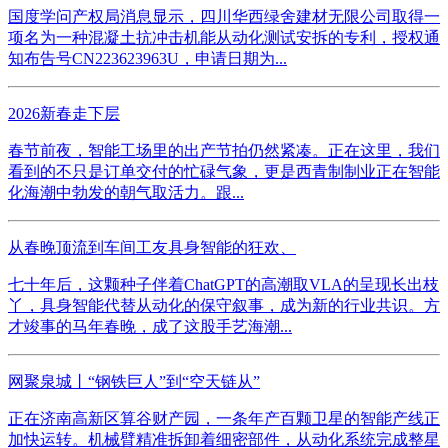
国度学问产权局消息显示，四川华西绿舍建材无限公司取得一
项名为一种混凝土抗冲击机能从动化测试安拆的专利，授权通
知布告号CN223623963U，申请日期为...
2026新春走下层
春节前夜，智能工场里的出产节拍仍然紧凑。正在这里，我们
看到的不只是订单交付的忙碌气象，更是西青制制业正在智能
化海潮中勃发的朝气取活力。跟...
从春晚顶流到车间工友具身智能的狂欢、
七十年后，这颗种子伴着ChatGPT的高潮取VLA的呈现长出枝
丫，具身智能代替从动化的保守叙事，成为新的行业共识。方
才竣事的马年春晚，成了这股手艺海潮...
网聚泉城丨“钢铁巨人”到“空天链从”
正在济南高新区算谷财产园，一条年产百颗卫星的智能产线正
加快运转。机械臂精准拆卸着细密部件，从动化系统完成整星