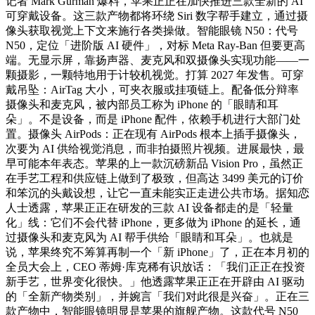
记者 Mark Gurman 爆料，苹果正正在加快推进三款全新的 AI
可穿戴设备。这三款产物都将环绕 Siri 数字帮手建立，通过摄
像头获取视觉上下文来施行各类操做。智能眼镜 N50：代号
N50，定位「进阶版 AI 硬件」，对标 Meta Ray-Ban 但要更高
端。无显示屏，靠扬声器、麦克风和双摄像头实现功能——一
颗摄影，一颗特地用于计较机视觉。打算 2027 年发售。可穿
戴吊坠：AirTag 大小，可夹衣服或挂项链上。配备低分辩率
摄像头和麦克风，被内部员工称为 iPhone 的「眼睛和耳
朵」。不是设备，而是 iPhone 配件，依赖手机进行大部门处
置。摄像头 AirPods：正在现有 AirPods 根本上插手摄像头，
次要为 AI 供给视觉消息，而非拍摄照片视频。进展最快，最
早可能本年表态。苹果的上一款沉磅新品 Vision Pro，虽然正
在手艺工程和供应链上做到了极致，但高达 3499 美元的订价
和笨沉的头戴设想，让它一直未能实正走进公共市场。据知恋
人士透露，苹果正正在研发的三款 AI 设备都走的是「轻量
化」线：它们不会代替 iPhone，更多做为 iPhone 的延长，通
过摄像头和麦克风为 AI 帮手供给「眼睛和耳朵」。也就是
说，苹果终究不筹算再制一个「新 iPhone」了，正在本月初的
全员大会上，CEO 蒂姆·库克稀有识放话：「我们正正在投资
新手艺，世界变化很快。」他透露苹果正正在开辟由 AI 驱动
的「全新产物类别」，并婉言「我们对此很是兴奋」。正在三
款产物中，智能眼镜明显是苹果的旗舰产物。这款代号 N50