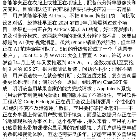
备能够夹正在衣服上或挂正在项链上，配备低分辩率摄像头和
麦克风。目前团队还正在辩论能否要插手扬声器——若是插
手，用户就能够不戴 AirPods、不把 iPhone 掏出口袋，间接取
设备对话。彭博社早正在 2024 岁首年月就爆料过这个项
目，苹果也一曲正在为 AirPods 添加 AI 功能，好比客岁推出
的及时翻译模式。这两款产物的摄像头分辩率都不高，次要目
标是为 AI 供给视觉消息。虽然 iPhone 销量仍然强劲，但苹果
正在 AI 范畴确实掉队了。Siri 的升级曾经成了一个「跳票专
业户」。2024 年 6 月 WWDC 大会上官宣 AI Siri，许诺 2025
岁首年月上线 年又要推迟到 iOS 26。5，全数功能以至要拖
到 9 月的 iOS 27。据内部测试反馈，问题还不少：理解不精
确，用户语速快一点就会被打断；处置速度太慢，复杂查询需
要更长推理时间；偶尔还会「退回」到现有的 ChatGPT 集
成，明明该当用苹果自家的能力完成请求；App Intents 系统
（用语音节制使用内操做）晚期版本底子不靠得住。苹果软件
工程从管 Craig Federighi 正在员工会议上频频强调：个性化的
AI 绝对不克不及泄露用户数据。苹果要打破行业老例——不
正在办事器上保留用户数据用于锻炼，而是让数据只存正在于
当地或现私的办事器上。这个很苹果，持久来看，苹果的方针
仍然是推出带加强现实显示屏的智能眼镜，为用户供给更丰硕
的数据和视觉体验。但这还需要良多年。据悉苹果客岁曾经遏