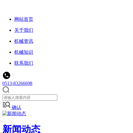
网站首页
关于我们
机械资讯
机械知识
联系我们
0513-83266698
确认
新闻动态