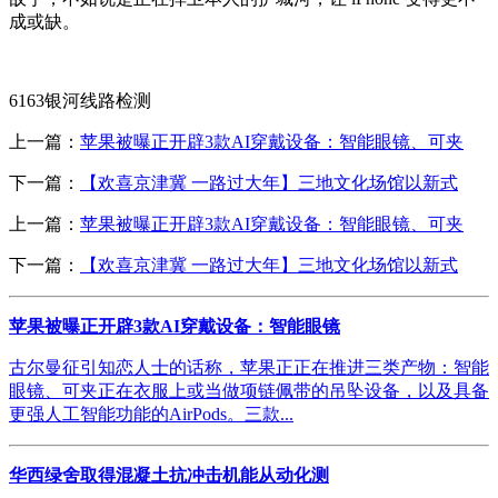
成或缺。
6163银河线路检测
上一篇：
苹果被曝正开辟3款AI穿戴设备：智能眼镜、可夹
下一篇：
【欢喜京津冀 一路过大年】三地文化场馆以新式
上一篇：
苹果被曝正开辟3款AI穿戴设备：智能眼镜、可夹
下一篇：
【欢喜京津冀 一路过大年】三地文化场馆以新式
苹果被曝正开辟3款AI穿戴设备：智能眼镜
古尔曼征引知恋人士的话称，苹果正正在推进三类产物：智能
眼镜、可夹正在衣服上或当做项链佩带的吊坠设备，以及具备
更强人工智能功能的AirPods。三款...
华西绿舍取得混凝土抗冲击机能从动化测