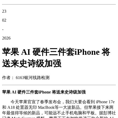
23
02
-
2026
苹果 AI 硬件三件套iPhone 将
送来史诗级加强
作者： 6163银河线路检测
苹果 AI 硬件三件套iPhone 将送来史诗级加强
今天苹果官宣了春季发布会，我们大要会看到 iPhone 17e
和 A18 处置器无印 MacBook等一大波新品。但苹果接下来两
年最值得等候的新品，可能远不止手机电脑和平板。据彭博社