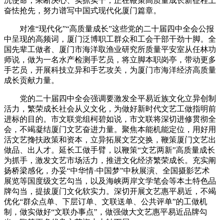
沉使命，果断决心、实抓实干，正在鞭策高质量成长新征程上
奋怯抢先，努力谱写中国式现代化厦门篇章。
对准“现代化”“高质量成长”这些党的二十届四中全会公报
中呈现的高频词，厦门泛博职工群众和工会干部干劲十脚。全
国先辈工做者、厦门市海洋取渔业研究所质量平安室从任林功
师说，做为一名水产检测手艺员，将立脚本职岗亭，带动更多
手艺员，开展科技立异和手艺攻关，为厦门市海洋经济高质量
成长贡献力量。
党的二十届四中全会强调要激发全平易近族文化立异创制
活力，繁荣成长社会从义文化，为做好新时代文艺工做指明前
进标的目的。市文联党组柯碧如说，市文联将深切进修贯彻全
会，不竭凝结厦门文艺奋进力量。聚焦本能机能定位，用好用
活文艺搀扶政策和资本，立异拓展文艺交换，鞭策厦门文艺出
做品、出人才。延长工做手臂，以鞭策“文艺两新”高质量成长
为抓手，激发文艺市场活力，推进文化经济繁荣成长。充实阐
扬桥梁感化，办妥“中华情·中国梦”中秋展演、全国摄影艺术
展览等国度级文艺勾当，以及海峡两岸文学笔会等本土特色品
牌勾当，提拔厦门文化软实力。深切开展文艺惠平易近，不竭
优化“群众点单、下层订单、文联送单、公共评单”的工做机
制，做实做好“文联办事点”，做强做大文艺惠平易近品牌勾