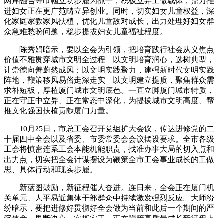
两岸融合等巾帼立功步履为抓手，积极立异工做载体，鼎力推
进妇女正在更广范畴立异创业。同时，切实妇女儿童权益，深
化家庭家教家风扶植，优化儿童敌对成长，出力处理好妇女群
众急难愁盼问题，稳步提拔妇女儿童福祉程度。
陈秀娟暗示，要以全会为引领，把培育践行社会从义焦点
价值不雅贯穿城市文明全过程，以文明培育润心，选树典型，
让崇德向善蔚然成风；以文明实践聚力，建强新时代文明实践
阵地，鞭策移风易俗走深走实；以文明建立提质，聚焦群众需
求补短板，厚植厦门城市文明底色。一直立脚厦门城市特质，
正在守正中立异、正在常态中深化，为提拔城市文明高度、帮
推文化强国扶植贡献厦门力量。
10月25日，市总工会召开党组扩大会议，传达进修党的二
十届四中全会以及省委、市委常委会会议摆设要求。全市各级
工会将慎密连系工会本能机能职责，找准办事大局的切入点和
出力点，切实把全会计谋摆设为鞭策全市工会事业成长的工做
思、具体行动和现实步履。
新蓝图鼓励，新征程催人奋进。连日来，全会正在厦门机
关单元、人平易近集体干部群众中持续激发强烈反应。大师纷
纷暗示，要把进修好贯彻好全会做为当前和此后一个期间的严