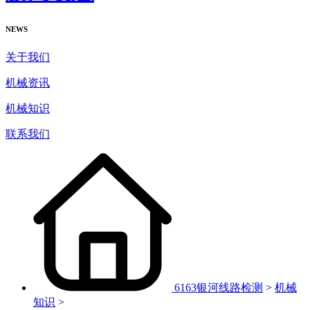
NEWS
关于我们
机械资讯
机械知识
联系我们
6163银河线路检测
>
机械
知识
>