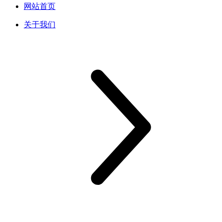
网站首页
关于我们