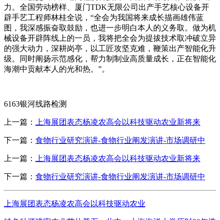
力。全国劳动榜样、厦门TDK无限公司出产手艺核心设备开
辟手艺工程师林桂全说，“全会为我国将来成长描画雄伟蓝
图，我深感振奋取鼓励，也进一步明白本人的义务取。做为机
械设备开辟阵线上的一员，我将把全会为提拔技术取冲破立异
的强大动力，深耕岗亭，以工匠攻坚克难，鞭策出产智能化升
级。同时阐扬示范感化，帮力制制业高质量成长，正在智能化
海潮中贡献本人的光和热。”。
6163银河线路检测
上一篇：
上海展团表态杨凌农高会以科技驱动农业新将来
下一篇：
食物行业研究演讲-食物行业阐发演讲-市场调研中
上一篇：
上海展团表态杨凌农高会以科技驱动农业新将来
下一篇：
食物行业研究演讲-食物行业阐发演讲-市场调研中
上海展团表态杨凌农高会以科技驱动农业