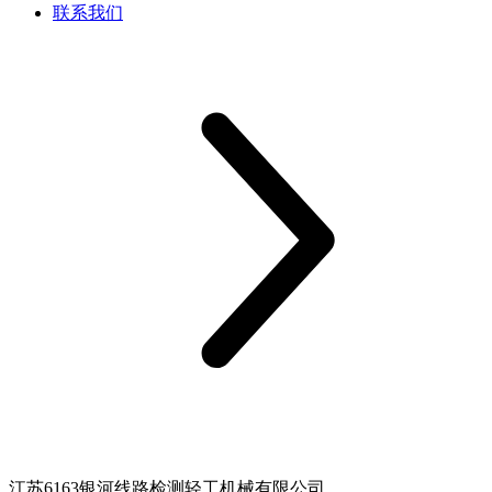
联系我们
江苏6163银河线路检测轻工机械有限公司