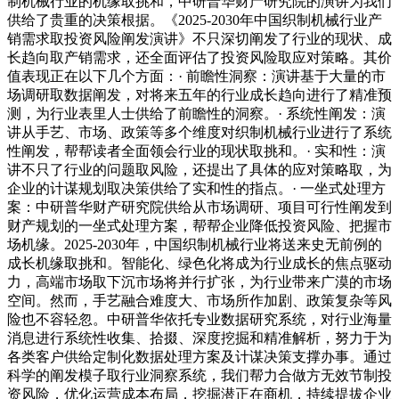
制机械行业的机缘取挑和，中研普华财产研究院的演讲为我们
供给了贵重的决策根据。《2025-2030年中国织制机械行业产
销需求取投资风险阐发演讲》不只深切阐发了行业的现状、成
长趋向取产销需求，还全面评估了投资风险取应对策略。其价
值表现正在以下几个方面：· 前瞻性洞察：演讲基于大量的市
场调研取数据阐发，对将来五年的行业成长趋向进行了精准预
测，为行业表里人士供给了前瞻性的洞察。· 系统性阐发：演
讲从手艺、市场、政策等多个维度对织制机械行业进行了系统
性阐发，帮帮读者全面领会行业的现状取挑和。· 实和性：演
讲不只了行业的问题取风险，还提出了具体的应对策略取，为
企业的计谋规划取决策供给了实和性的指点。· 一坐式处理方
案：中研普华财产研究院供给从市场调研、项目可行性阐发到
财产规划的一坐式处理方案，帮帮企业降低投资风险、把握市
场机缘。2025-2030年，中国织制机械行业将送来史无前例的
成长机缘取挑和。智能化、绿色化将成为行业成长的焦点驱动
力，高端市场取下沉市场将并行扩张，为行业带来广漠的市场
空间。然而，手艺融合难度大、市场所作加剧、政策复杂等风
险也不容轻忽。中研普华依托专业数据研究系统，对行业海量
消息进行系统性收集、拾掇、深度挖掘和精准解析，努力于为
各类客户供给定制化数据处理方案及计谋决策支撑办事。通过
科学的阐发模子取行业洞察系统，我们帮力合做方无效节制投
资风险，优化运营成本布局，挖掘潜正在商机，持续提拔企业