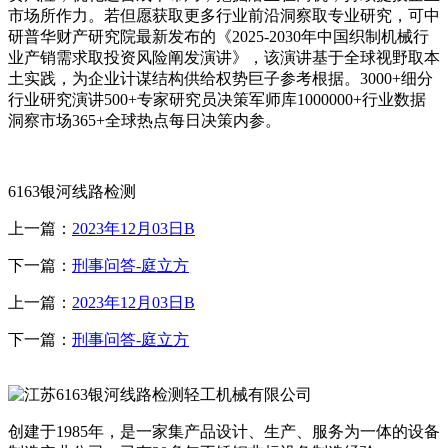
市场所作力。若但愿获取更多行业前沿洞察取专业研究，可中
研普华财产研究院最新发布的《2025-2030年中国织制机械行
业产销需求取投资风险阐发演讲》，该演讲基于全球视野取本
土实践，为企业计谋结构供给权势巨子参考根据。3000+细分
行业研究演讲500+专家研究员决策军师库1000000+行业数据
洞察市场365+全球热点每日决策内参。
6163银河线路检测
上一篇：
2023年12月03日B
下一篇：
刑事问答-庭立方
上一篇：
2023年12月03日B
下一篇：
刑事问答-庭立方
创建于1985年，是一家集产品设计、生产、服务为一体的设备