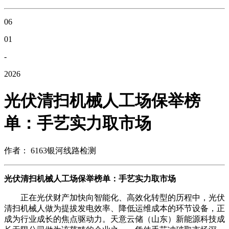
06
01
-
2026
光伏清扫机械人工场保举榜
单：手艺实力取市场
作者： 6163银河线路检测
光伏清扫机械人工场保举榜单：手艺实力取市场
正在光伏财产加快向智能化、高效化转型的历程中，光伏
清扫机械人做为提拔发电效率、降低运维成本的环节设备，正
成为行业成长的焦点驱动力。天意云储（山东）新能源科技成