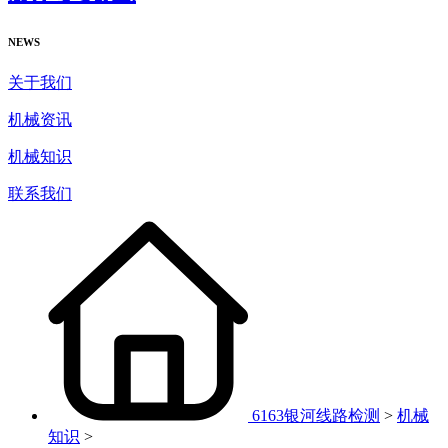
NEWS
关于我们
机械资讯
机械知识
联系我们
6163银河线路检测
>
机械
知识
>