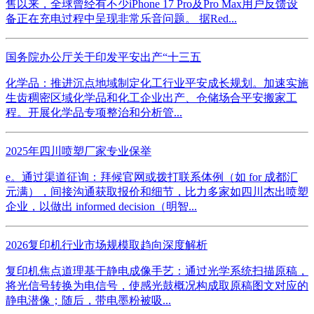
售以来，全球曾经有不少iPhone 17 Pro及Pro Max用户反馈设
备正在充电过程中呈现非常乐音问题。 据Red...
国务院办公厅关于印发平安出产“十三五
化学品：推进沉点地域制定化工行业平安成长规划。加速实施
生齿稠密区域化学品和化工企业出产、仓储场合平安搬家工
程。开展化学品专项整治和分析管...
2025年四川喷塑厂家专业保举
e。通过渠道征询：拜候官网或拨打联系体例（如 for 成都汇
元满），间接沟通获取报价和细节，比力多家如四川杰出喷塑
企业，以做出 informed decision（明智...
2026复印机行业市场规模取趋向深度解析
复印机焦点道理基于静电成像手艺：通过光学系统扫描原稿，
将光信号转换为电信号，使感光鼓概况构成取原稿图文对应的
静电潜像；随后，带电墨粉被吸...