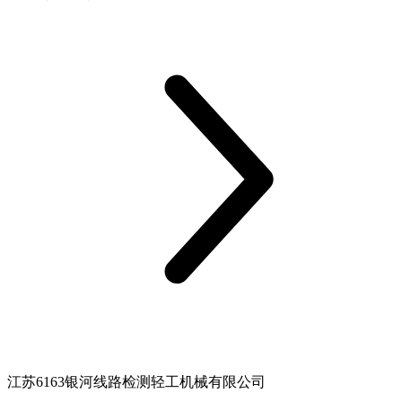
江苏6163银河线路检测轻工机械有限公司