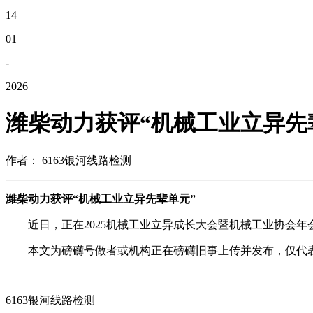
14
01
-
2026
潍柴动力获评“机械工业立异先
作者： 6163银河线路检测
潍柴动力获评“机械工业立异先辈单元”
近日，正在2025机械工业立异成长大会暨机械工业协会年会
本文为磅礴号做者或机构正在磅礴旧事上传并发布，仅代表
6163银河线路检测