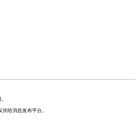
号。
仅供给消息发布平台。