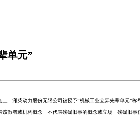
辈单元”
上，潍柴动力股份无限公司被授予“机械工业立异先辈单元”称
该做者或机构概念，不代表磅礴旧事的概念或立场，磅礴旧事