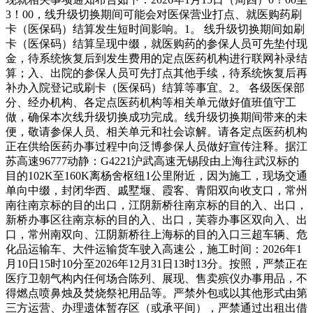
3！00，线升级切换期间可能会对医保营业打点、就医购药刷
卡（医保码）结算发生短时间影响。1。 线升级切换期间如刷
卡（医保码）结算呈现中缀，就医购药的参保人员可先垫付现
金，待系统恢复后到发生费用的定点医药机构进行联网补录结
算；入、出院的参保人员可先打点其他手续，待系统恢复后再
补办入院登记或刷卡（医保码）结算等事宜。2。 各级医保部
分、经办机构、各定点医药机构等相关单元做好值班值守工
做，确保本次线升级切换成功完成。线升级切换期间带来的未
便，敬请参保人员、相关单元和社会谅解。请各定点医药机构
正在供给医药办事过程中向泛博参保人员做好宣传注释。据江
苏高速96777动静：G4221沪武高速无锡段由上海往武汉标的
目的102K至160K离杨舍枢纽1公里附近，因为施工，现场交通
单向中缀，封闭华西、戚墅堰、霞客、青阳双向收支口，常州
南往南京标的目的出口，江阴新桥往南京标的目的入、出口，
新桥办事区往南京标的目的入、出口，芙蓉办事区双向入、出
口，常州南双向、江阴新桥往上海标的目的入口三超车辆、危
化品运输车、大件运输货车驶入高速公，施工时间：2026年1
月10日15时10分至2026年12月31日13时13分。按照，严禁正在
医疗卫朝气构内任何场合陈列、展现、售卖殡仪办事用品，不
得燃点喷鼻烛及焚烧祭祀用品等。严禁外包或以其他形式由第
三方运营、办理遗体暂存区（或承平间），严禁通过出租出借