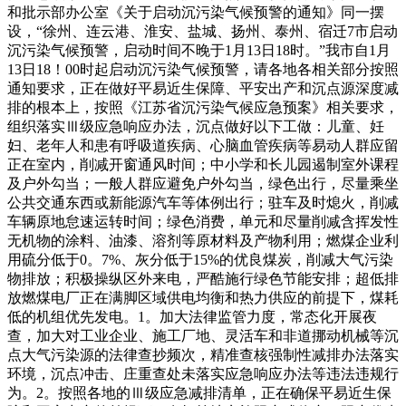
和批示部办公室《关于启动沉污染气候预警的通知》同一摆
设，“徐州、连云港、淮安、盐城、扬州、泰州、宿迁7市启动
沉污染气候预警，启动时间不晚于1月13日18时。”我市自1月
13日18！00时起启动沉污染气候预警，请各地各相关部分按照
通知要求，正在做好平易近生保障、平安出产和沉点源深度减
排的根本上，按照《江苏省沉污染气候应急预案》相关要求，
组织落实Ⅲ级应急响应办法，沉点做好以下工做：儿童、妊
妇、老年人和患有呼吸道疾病、心脑血管疾病等易动人群应留
正在室内，削减开窗通风时间；中小学和长儿园遏制室外课程
及户外勾当；一般人群应避免户外勾当，绿色出行，尽量乘坐
公共交通东西或新能源汽车等体例出行；驻车及时熄火，削减
车辆原地怠速运转时间；绿色消费，单元和尽量削减含挥发性
无机物的涂料、油漆、溶剂等原材料及产物利用；燃煤企业利
用硫分低于0。7%、灰分低于15%的优良煤炭，削减大气污染
物排放；积极操纵区外来电，严酷施行绿色节能安排；超低排
放燃煤电厂正在满脚区域供电均衡和热力供应的前提下，煤耗
低的机组优先发电。1。加大法律监管力度，常态化开展夜
查，加大对工业企业、施工厂地、灵活车和非道挪动机械等沉
点大气污染源的法律查抄频次，精准查核强制性减排办法落实
环境，沉点冲击、庄重查处未落实应急响应办法等违法违规行
为。2。按照各地的Ⅲ级应急减排清单，正在确保平易近生保