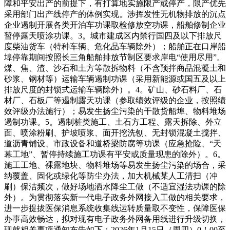
障和平安出产的前提下，有打算地实施限产或停产，限产优先
采用部门出产线停产的体例实现。涉挥发性无机物排放的沉点
企业遏制开展各类开泊车功课取检修放空功课，船舶修制企业
暂停露天喷涂功课。3。城市建成区内禁行国四及以下排放尺
度柴油货车（特种车辆、危化品车辆除外）；船舶正在口岸船
埠停靠期间按照长三角船舶排放节制区要求岸电“使用尽用”。
煤、焦、渣、沙石和土方等散拆物料（不含预拌商品混凝土和
砂浆、钢材等）运输车辆遏制功课（采用新能源或国五及以上
排放尺度的封锁式运输车辆除外）。4。矿山、砂石料厂、石
材厂、石板厂等遏制露天功课（参取绩效评级的企业，按照绩
效评级办法施行）；易发生扬尘污染的干散货船埠、物料堆场
遏制功课。5。遏制桩类施工、土石方工程、露天拆除、外立
面、喷涂粉刷、护坡喷浆、面开挖洗刨、无封锁混凝土搅拌、
道沥青铺设、市政设备和道桥梁防腐等功课（应急抢险、“天
幕工地”、暂停持续施工功课有平安或质量现患的除外）。6。
施工工地、裸露地块、物料堆场等易发生扬尘污染的场合，采
纳覆盖、固化或绿化等防尘办法，加大机械某人工清扫（冲
刷）保洁频次，做好场地洒水降尘工做（不适宜湿法功课的除
外）。为贯彻落实新一代电子政务外网接入工做的相关要求，
进一步提拔医保消息系统收集线运转质量取不变性，保障医保
办事高效畅达，拟对现有电子政务外网备用线进行升级切换，
现就相关事项通知布告如下：2026年1月15日（周四）0！00至