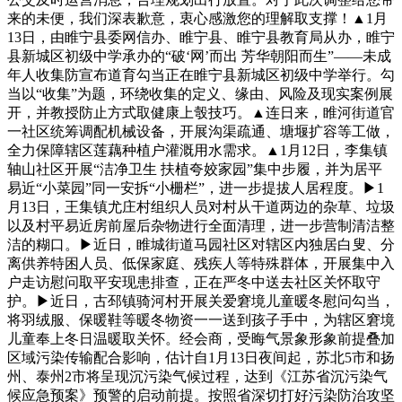
来的未便，我们深表歉意，衷心感激您的理解取支撑！▲1月
13日，由睢宁县委网信办、睢宁县、睢宁县教育局从办，睢宁
县新城区初级中学承办的“破‘网’而出 芳华朝阳而生”——未成
年人收集防宣布道育勾当正在睢宁县新城区初级中学举行。勾
当以“收集”为题，环绕收集的定义、缘由、风险及现实案例展
开，并教授防止方式取健康上彀技巧。▲连日来，睢河街道官
一社区统筹调配机械设备，开展沟渠疏通、塘堰扩容等工做，
全力保障辖区莲藕种植户灌溉用水需求。▲1月12日，李集镇
轴山社区开展“洁净卫生 扶植夸姣家园”集中步履，并为居平
易近“小菜园”同一安拆“小栅栏”，进一步提拔人居程度。▶1
月13日，王集镇尤庄村组织人员对村从干道两边的杂草、垃圾
以及村平易近房前屋后杂物进行全面清理，进一步营制清洁整
洁的糊口。▶近日，睢城街道马园社区对辖区内独居白叟、分
离供养特困人员、低保家庭、残疾人等特殊群体，开展集中入
户走访慰问取平安现患排查，正在严冬中送去社区关怀取守
护。▶近日，古邳镇骑河村开展关爱窘境儿童暖冬慰问勾当，
将羽绒服、保暖鞋等暖冬物资一一送到孩子手中，为辖区窘境
儿童奉上冬日温暖取关怀。经会商，受晦气景象形象前提叠加
区域污染传输配合影响，估计自1月13日夜间起，苏北5市和扬
州、泰州2市将呈现沉污染气候过程，达到《江苏省沉污染气
候应急预案》预警的启动前提。按照省深切打好污染防治攻坚