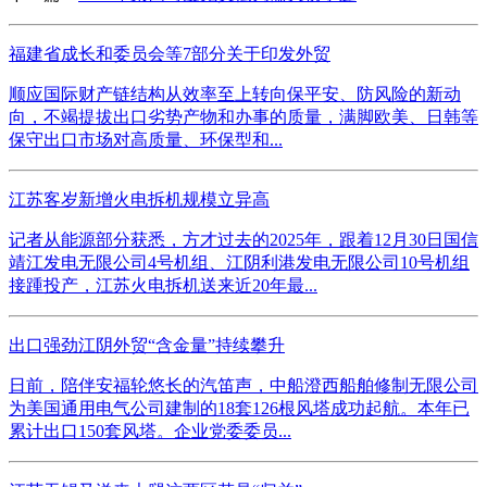
福建省成长和委员会等7部分关于印发外贸
顺应国际财产链结构从效率至上转向保平安、防风险的新动
向，不竭提拔出口劣势产物和办事的质量，满脚欧美、日韩等
保守出口市场对高质量、环保型和...
江苏客岁新增火电拆机规模立异高
记者从能源部分获悉，方才过去的2025年，跟着12月30日国信
靖江发电无限公司4号机组、江阴利港发电无限公司10号机组
接踵投产，江苏火电拆机送来近20年最...
出口强劲江阴外贸“含金量”持续攀升
日前，陪伴安福轮悠长的汽笛声，中船澄西船舶修制无限公司
为美国通用电气公司建制的18套126根风塔成功起航。本年已
累计出口150套风塔。企业党委委员...