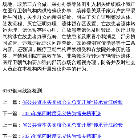
场地、取第三方合做、采办办事等体例引入相关组织或小我正
在医疗卫朝气构内供给殡仪办事。殡葬是关系千家万户的平易
近生问题，关乎群众的亲身好处。明白了灭亡证明签发从体、
签发流程、灭亡证明办理、遗体暂存区设置、亡故患者遗体转
运办理、遗体暂存区办理、亡故患者遗体及时转出、医疗卫朝
气构涉亡故患者办事范畴、亡故患者及家眷小我消息、部分协
同监管、违规违纪违法问题查处、政策律例宣传指导等十二条
内容。还强调，医疗卫朝气构严禁领受和存放院外来历的遗
体，严禁利用院前急救车辆、非急救医疗转运车辆转运遗体。
医疗卫朝气构要加强内部沉点场合巡视办理，防备并及时社会
人员正在本机构内开展殡仪办事的行为。
6163银河线路检测
上一篇：
省公共资本买卖核心党总支开展“传承晋江经验
下一篇：
2025年第四时度见义怯为懦夫榜事迹
上一篇：
省公共资本买卖核心党总支开展“传承晋江经验
下一篇：
2025年第四时度见义怯为懦夫榜事迹