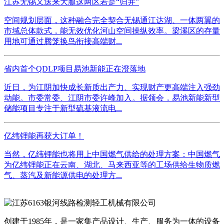
江苏无锡又送来大腿这两区若是“归并”
空间规划层面，这种融合完全契合无锡通江达湖、一体两翼的
市域总体款式，能无效优化河山空间操纵效率。梁溪区的存量
用地可通过腾笼换鸟衔接高端财...
省内首个QDLP项目易池新能正在澄落地
近日，为江阴加快成长新质出产力、实现财产更高端注入强劲
动能。市委常委、江阴市委许峰加入。据领会，易池新能新型
储能项目专注于新型硫基液流电...
亿纬锂能再获大订单！
当然，亿纬锂能也将用上中国燃气供给的处理方案：中国燃气
为亿纬锂能正在云南、湖北、马来西亚等的工场供给生物质燃
气、蒸汽及新能源供电的处理方...
创建于1985年，是一家集产品设计、生产、服务为一体的设备