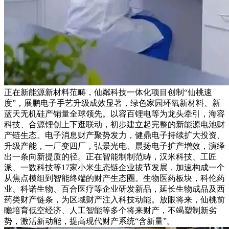
正在新能源新材料范畴，仙粼科技一体化项目创制“仙桃速
度”，展鹏电子手艺升级成效显著，绿色家园环氧新材料、新
蓝天无机硅产销量全球领先。以容百锂电等为龙头牵引，海容
科技、合源锂创上下逛联动，初步建立起完整的新能源电池财
产链生态。电子消息财产聚势发力，健鼎电子持续扩大投资、
升级产能，一厂变四厂，弘景光电、晨扬电子扩产增效，演绎
出一条向新提质的径。正在智能制制范畴，汉米科技、工匠
派、一数科技等17家小米生态链企业拔节发展，加速构成一个
从焦点模组到智能终端的财产生态圈。生物医药板块，科伦药
业、科诺生物、百合医疗等企业研发新品，延长生物成品及西
药类财产链条，为区域财产注入科技动能。放眼将来，仙桃前
瞻培育低空经济、人工智能等多个将来财产，不竭塑制新劣
势，激活新动能，提高现代财产系统“含新量”。