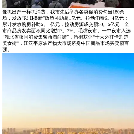
像抓出产一样抓消费，我市先后举办各类促消费勾当180余
场，发放“以旧换新”政策补助超1亿元、拉动消费6。4亿元；
累计发放购房补助6。1亿元，拉动房源成交额50。6亿元，全
市商品房发卖面积同比增加7。2%。毛嘴夜市、一中夜市入选
“湖北省夜间消费集聚商圈商街”，沔街获评“十大必打卡荆楚
美食街”，江汉平原农产物大市场跻身中国商品市场买卖额百
强。