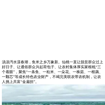
汤汤沔水漾春潮，鱼米之乡万象新。仙桃一直让脱贫群众过上
好日子、让通俗群众兴起荷包子、让农村集体厚实家根柢“三
个着眼”，聚焦“一条鱼、一粒米、一朵花、一株菇、一根藕、
一颗芯”等成长特色农业财产，不竭完美联农带农机制，让农
人挑上共富“金扁担”。