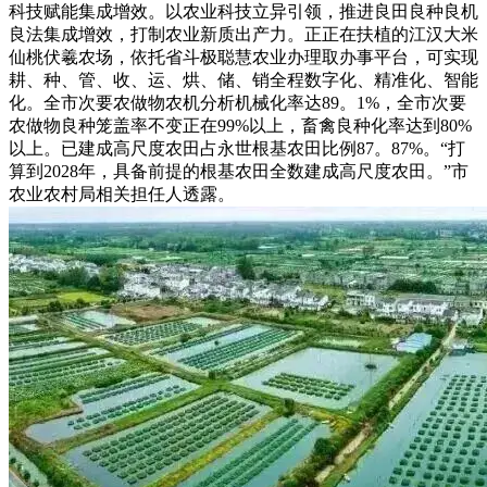
科技赋能集成增效。以农业科技立异引领，推进良田良种良机
良法集成增效，打制农业新质出产力。正正在扶植的江汉大米
仙桃伏羲农场，依托省斗极聪慧农业办理取办事平台，可实现
耕、种、管、收、运、烘、储、销全程数字化、精准化、智能
化。全市次要农做物农机分析机械化率达89。1%，全市次要
农做物良种笼盖率不变正在99%以上，畜禽良种化率达到80%
以上。已建成高尺度农田占永世根基农田比例87。87%。“打
算到2028年，具备前提的根基农田全数建成高尺度农田。”市
农业农村局相关担任人透露。