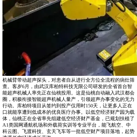
机械臂带动超声探头，对患者自从进行全方位全流程的病灶筛
查。客岁6月，由武汉库柏特科技无限公司研发的全省首台智
能超声机械人率先正在仙桃投用。这是仙桃自动融入武汉都会
圈，积极衔接智能超声机械人量产，引领超声办事变化的无力
行动。库柏特项目从签约到投产仅用时150天，让更多人正在
口就能享遭到低成本的优良医疗办事。以低空经济财产园为载
体，仙桃正在全省率先组建低空经济财产基金，已规划扶植了
A1类国网通航机场和外载荷实训等专业平台，能飞航空、中
科云图、飞渡科技、玄天飞车等一批低空财产项目落地，起势