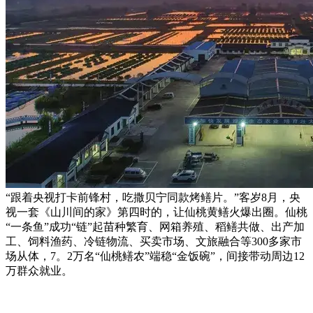
“跟着央视打卡前锋村，吃撒贝宁同款烤鳝片。”客岁8月，央
视一套《山川间的家》第四时的，让仙桃黄鳝火爆出圈。仙桃
“一条鱼”成功“链”起苗种繁育、网箱养殖、稻鳝共做、出产加
工、饲料渔药、冷链物流、买卖市场、文旅融合等300多家市
场从体，7。2万名“仙桃鳝农”端稳“金饭碗”，间接带动周边12
万群众就业。