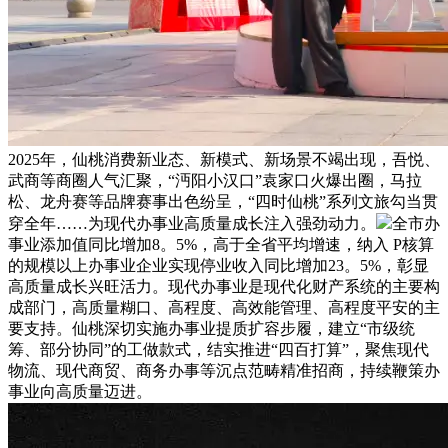
2025年，仙桃消费新业态、新模式、新场景不竭出现，吾悦、
武商等商圈人气汇聚，“沔阳小汉口”袁家口火爆出圈，马拉
松、龙舟赛等品牌赛事出色纷呈，“四时仙桃”系列文旅勾当贯
穿全年……为现代办事业高质量成长注入强劲动力。
全市办
事业添加值同比增加8。5%，高于全省平均增速，纳入 P核算
的规模以上办事业企业实现停业收入同比增加23。5%，彰显
高质量成长兴旺活力。现代办事业是现代化财产系统的主要构
成部门，高质量糊口、高程度、高效能管理、高程度平安的主
要支持。仙桃深切实施办事业提质扩容步履，建立“市级统
筹、部分协同”的工做款式，结实推进“四百打算”，聚焦现代
物流、现代商贸、商务办事等沉点范畴精准招商，持续鞭策办
事业向高质量迈进。