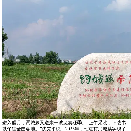
进入腊月，沔城藕又送来一波发卖旺季。“上午采收，下战书
就销往全国各地。”沈先平说，2025年，七红村沔城藕实现了