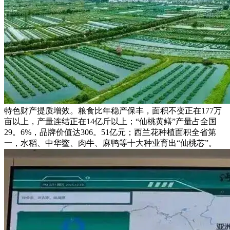
特色财产提质增效。粮食比年稳产保丰，面积不变正在177万
亩以上，产量连结正在14亿斤以上；“仙桃黄鳝”产量占全国
29。6%，品牌价值达306。51亿元；西兰花种植面积全省第
一，水稻、中华鳖、肉牛、麻鸭等十大种业育出“仙桃芯”。