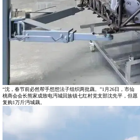
“沈，春节前必然帮手想想法子组织两批藕。”1月26日，市仙
桃商会会长熊家成致电沔城回族镇七红村党支部沈先平，但愿
复购1万斤沔城藕。