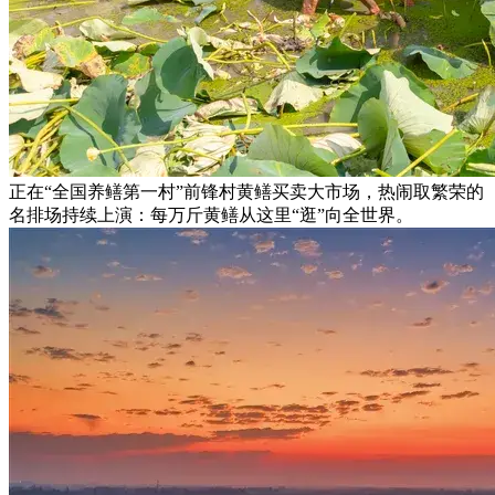
正在“全国养鳝第一村”前锋村黄鳝买卖大市场，热闹取繁荣的
名排场持续上演：每万斤黄鳝从这里“逛”向全世界。