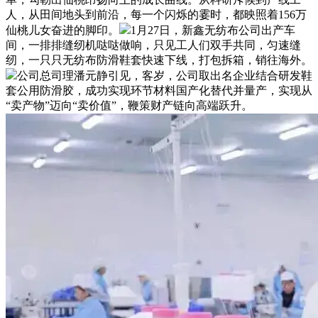
人，从田间地头到前沿，每一个闪烁的霎时，都映照着156万
仙桃儿女奋进的脚印。
1月27日，新鑫无纺布公司出产车
间，一排排缝纫机哒哒做响，只见工人们双手共同，匀速缝
纫，一只只无纺布防滑鞋套快速下线，打包拆箱，销往海外。
公司总司理潘元静引见，客岁，公司取出名企业结合研发鞋
套公用防滑胶，成功实现环节材料国产化替代并量产，实现从
“卖产物”迈向“卖价值”，鞭策财产链向高端跃升。