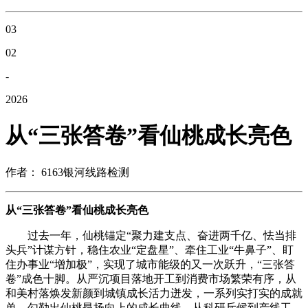
03
02
-
2026
从“三张答卷”看仙桃成长亮色
作者： 6163银河线路检测
从“三张答卷”看仙桃成长亮色
过去一年，仙桃锚定“聚力建支点、奋进两千亿、怯当排
头兵”计谋方针，稳住农业“定盘星”、牵住工业“牛鼻子”、盯
住办事业“增加极”，实现了城市能级的又一次跃升，“三张答
卷”成色十脚。从严沉项目落地开工到消费市场繁荣有序，从
和美村落焕发新颜到城镇成长活力迸发，一系列实打实的成就
单，勾勒出仙桃昂扬向上的成长曲线。从科研斥候到产线工