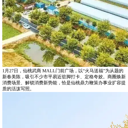
1月27日，仙桃武商 MALL门前广场，以“火马送福”为从题的
新春美陈，吸引不少市平易近驻脚打卡、定格夸姣。商圈焕新
消费场景、解锁消费新势能，恰是仙桃鼎力鞭策办事业扩容提
质的活泼写照。