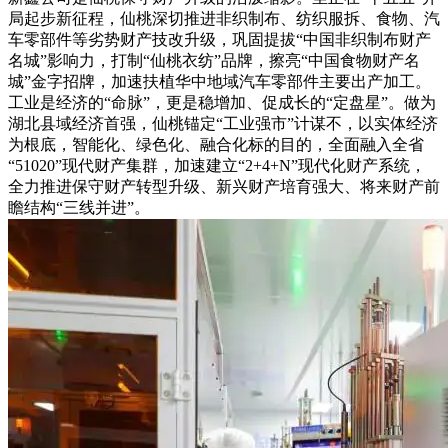
局起步新征程，仙桃深切推进非织制布、纺织服拆、食物、汽
车零部件等劣势财产技改升级，巩固提拔“中国非织制布财产
名城”影响力，打制“仙桃衣纺”品牌，擦亮“中国食物财产名
城”金字招牌，加速扶植华中地域汽车零部件主要出产加工。
工业是经济的“命脉”，更是稳增加、促成长的“定盘星”。做为
湖北县域经济首强，仙桃锚定“工业强市”计谋不，以实体经济
为根底，智能化、绿色化、融合化标的目的，全面融入全省
“51020”现代财产集群，加速建立“2+4+N”现代化财产系统，
全力推进保守财产转型升级、新兴财产培育强大、将来财产前
瞻结构“三线并进”。