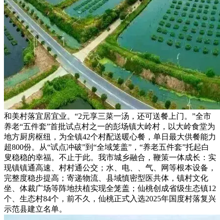
和美村落宜居宜业。“2元享三菜一汤，还可送餐上门。”全市
养老“五件套”首批试点村之一的彭场镇大岭村，以大岭食堂为
地方厨房枢纽，为全镇42个村配送暖心餐，单日最大供餐能力
超800份。从“试点冲破”到“全域笼盖”，“养老五件套”托起白
叟稳稳的幸福。不止于此。我市城乡融合，鞭策一体成长：实
现镇镇通高速、村村通公交；水、电、、气、网等根本设备，
完整度稳步提高；寄递物流、县域慎密型医共体，镇村文化
坐、体裁广场等阵地扶植实现全笼盖；仙桃创成省级生态镇12
个、生态村84个，前不久，仙桃正式入选2025年国度村落复兴
示范县建立名单。