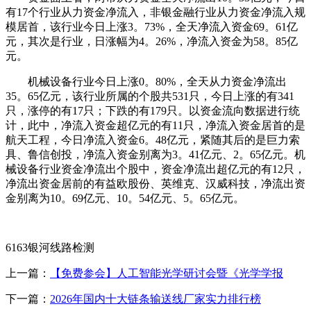
有17个行业从力资金净流入，非银金融行业从力资金净流入规
模居首，该行业今日上涨3。73%，全天净流入资金69。61亿
元，其次是行业，日涨幅为4。26%，净流入资金为58。85亿
元。
机械设备行业今日上涨0。80%，全天从力资金净流出
35。65亿元，该行业所属的个股共531只，今日上涨的有341
只，涨停的有17只；下跌的有179只。以资金流向数据进行统
计，此中，净流入资金超亿元的有11只，净流入资金居首的是
航天工程，今日净流入资金6。48亿元，紧随其后的是巨力索
具、鲁信创投，净流入资金别离为3。41亿元、2。65亿元。机
械设备行业资金净流出个股中，资金净流出超亿元的有12只，
净流出资金居前的有益欧股份、英维克、汉威科技，净流出资
金别离为10。69亿元、10。54亿元、5。65亿元。
6163银河线路检测
上一篇：
【免费参会】人工智能光学研讨会暨《光学学报
下一篇：
2026年国内十大链条输送线厂家实力排行榜