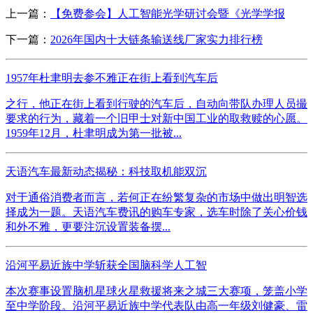
上一篇：
【免费参会】人工智能光学研讨会暨《光学学报
下一篇：
2026年国内十大链条输送线厂家实力排行榜
1957年杜聿明去参不雅正在街上看到汽车后
之行，他正在街上看到行驶的汽车后，自动向带队办理人员撮
要求的行为，藏着一个旧甲士对新中国工业的取救赎的心愿。
1959年12月，杜聿明成为第一批被...
天语汽车最新动态揭秘：科技取机能双沉
对于通俗消费者而言，若何正在纷繁复杂的市场中做出明智选
择成为一题。天语汽车费讯的购车专家，选车时除了关心价钱
和外不雅，更要注沉设置装备摆...
沿河平易近族中学斩获全国脑科学人工智
本次赛事设置脑机星球火星救援将来之城三大赛项，笼盖小学
至中学阶段。沿河平易近族中学代表队由高一年级刘健豪、雷