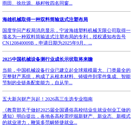
雨田、徐欣源、杨籽牧四名同窗...
海雄机械取得一种双料筒输送式注塑布局
国度学问产权局消息显示，宁波海雄塑料机械无限公司取得一
项名为一种双料筒输送式注塑布局的专利，授权通知布告号
CN120840009B，申请日期为2025年9月。...
2025中国机械设备测行业成长示状取将来瞻
当前，中国机械设备行业已建立起全球规模最大、门类最全的
完整财产系统，构成了从根本材料、铸锻件到零件集成、智能
节制的全链条配套能力，自从学...
五大新兴财产兴起！2026高三生选专业指南
《教育部关于做好2025届全国通俗高校结业生就业创业工做的
通知》明白提出，各地各高校需挖掘新财产、新业态、新模式
的就业潜力，鞭策多范畴矫捷就业...